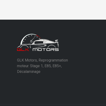
GLK Motors, Reprogrammation
moteur. Stage 1, E85, E85+,
Décalaminage