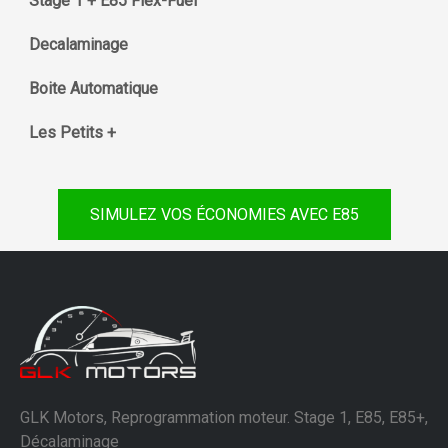
Stage 1 + E85 Flex-Fuel
Decalaminage
Boite Automatique
Les Petits +
SIMULEZ VOS ÉCONOMIES AVEC E85
GLK Motors, Reprogrammation moteur. Stage 1, E85, E85+,
Décalaminage