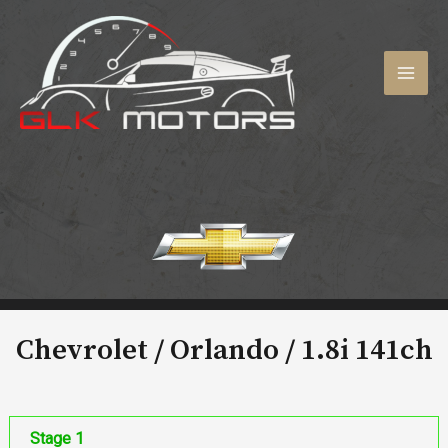
Aller
au
contenu
MAI
MEN
Chevrolet / Orlando /
1.8i 141ch
Stage 1