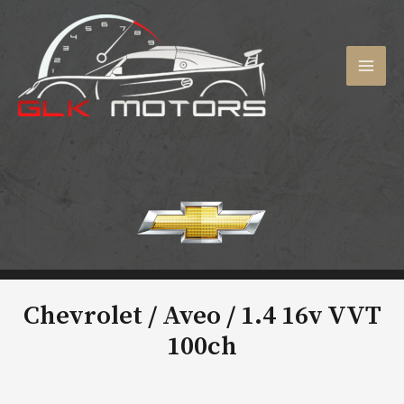
Aller
au
contenu
MAI
MEN
Chevrolet / Aveo /
1.4 16v VVT
100ch