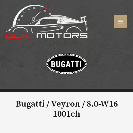
Aller
au
contenu
MAI
MEN
Bugatti / Veyron /
8.0-W16
1001ch