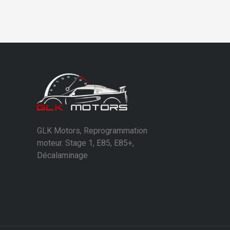
GLK Motors, Reprogrammation
moteur. Stage 1, E85, E85+,
Décalaminage