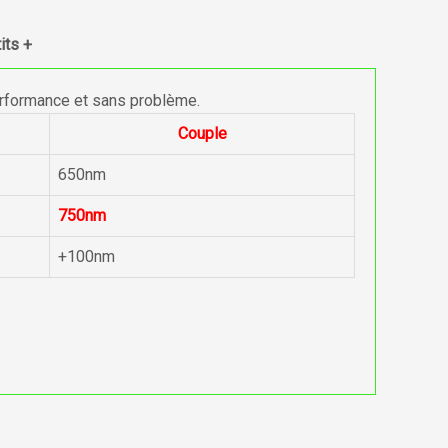
its +
erformance et sans problème.
Couple
650nm
750nm
+100nm