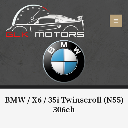
Aller
au
contenu
MAI
MEN
BMW / X6 /
35i Twinscroll (N55)
306ch