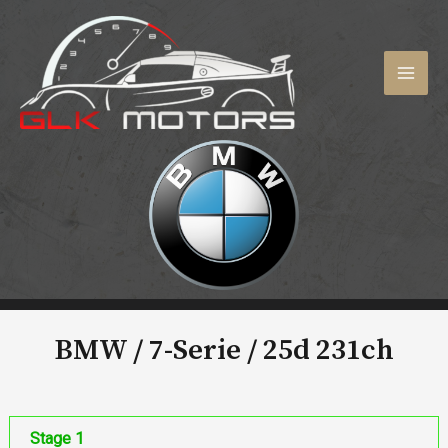
Aller
au
contenu
MAI
MEN
BMW / 7-Serie /
25d 231ch
Stage 1