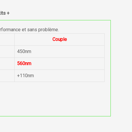
its +
erformance et sans problème.
Couple
450nm
560nm
+110nm