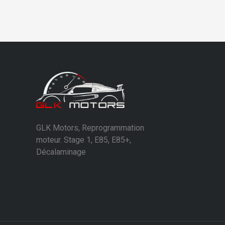
GLK Motors, Reprogrammation
moteur. Stage 1, E85, E85+,
Décalaminage