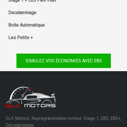
Stage 1 + E85 Flex-Fuel
Decalaminage
Boite Automatique
Les Petits +
SIMULEZ VOS ÉCONOMIES AVEC E85
GLK Motors, Reprogrammation moteur. Stage 1, E85, E85+,
Décalaminage