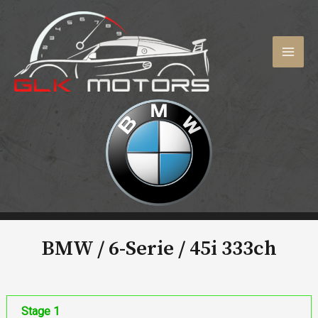
Aller
au
contenu
MAI
MEN
BMW / 6-Serie /
45i 333ch
Stage 1