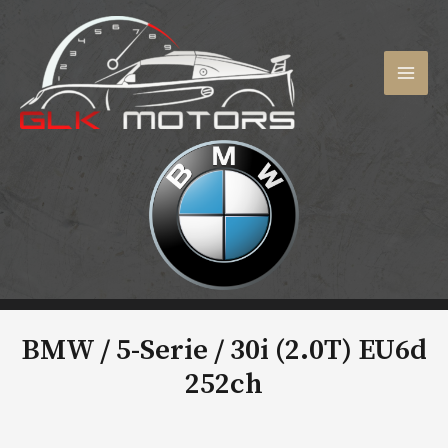
Aller
au
contenu
MAI
MEN
BMW / 5-Serie /
30i (2.0T) EU6d
252ch