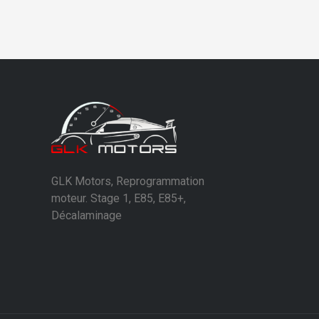
GLK Motors, Reprogrammation
moteur. Stage 1, E85, E85+,
Décalaminage