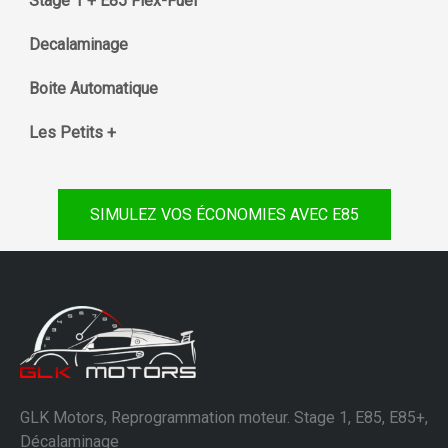
Stage 1 + E85 Flex-Fuel
Decalaminage
Boite Automatique
Les Petits +
SIMULEZ VOS ÉCONOMIES AVEC E85
GLK Motors, Reprogrammation moteur. Stage 1, E85, E85+,
Décalaminage