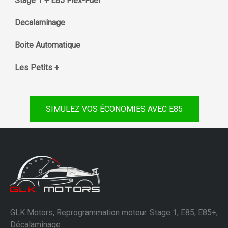
Stage 1 + E85 Flex-Fuel
Decalaminage
Boite Automatique
Les Petits +
SIMULEZ VOS ÉCONOMIES AVEC E85
GLK Motors, Reprogrammation moteur. Stage 1, E85, E85+,
Décalaminage