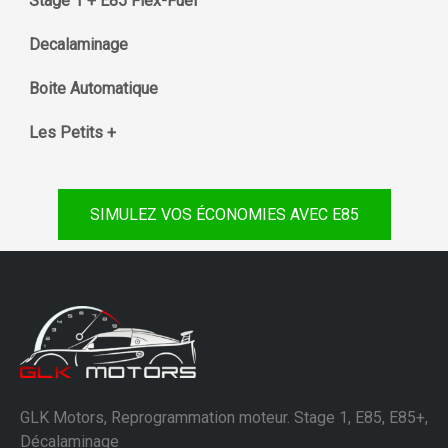
Stage 1 + E85 Flex-Fuel
Decalaminage
Boite Automatique
Les Petits +
SIMULEZ VOS ÉCONOMIES AVEC E85
GLK Motors, Reprogrammation moteur. Stage 1, E85, E85+,
Décalaminage