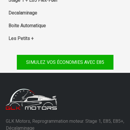
Stage 1 + E85 Flex-Fuel
Decalaminage
Boite Automatique
Les Petits +
SIMULEZ VOS ÉCONOMIES AVEC E85
GLK Motors, Reprogrammation moteur. Stage 1, E85, E85+,
Décalaminage