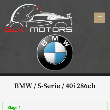
Aller
au
contenu
MAI
MEN
BMW / 5-Serie /
40i 286ch
Stage 1