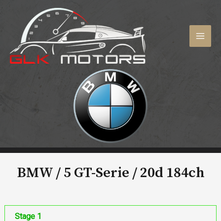
Aller
au
contenu
MAI
MEN
BMW / 5 GT-Serie /
20d 184ch
Stage 1