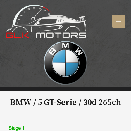
Aller
au
contenu
MAI
MEN
BMW / 5 GT-Serie /
30d 265ch
Stage 1