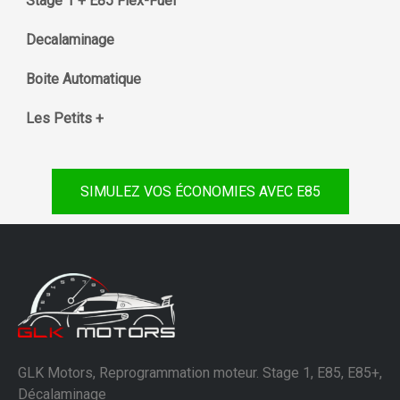
Stage 1 + E85 Flex-Fuel
Decalaminage
Boite Automatique
Les Petits +
SIMULEZ VOS ÉCONOMIES AVEC E85
GLK Motors, Reprogrammation moteur. Stage 1, E85, E85+,
Décalaminage