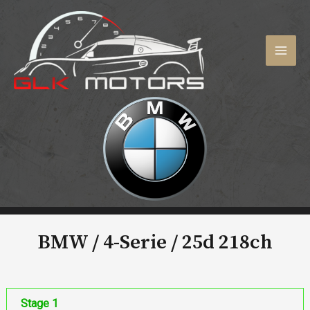
Aller
au
contenu
MAI
MEN
BMW / 4-Serie /
25d 218ch
Stage 1