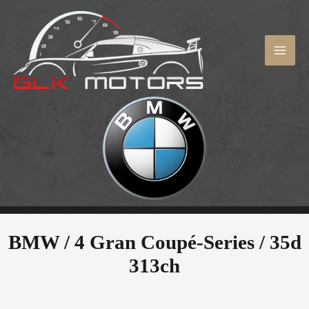
Aller
au
contenu
MAI
ME
BMW / 4 Gran Coupé-Series /
35d
313ch