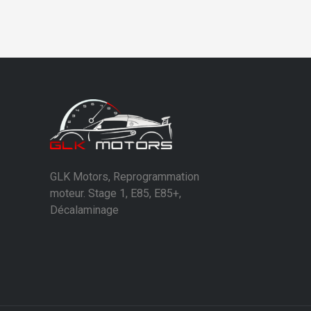
GLK Motors, Reprogrammation
moteur. Stage 1, E85, E85+,
Décalaminage