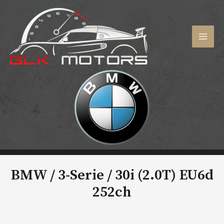
Aller
au
contenu
MAI
MEN
BMW / 3-Serie /
30i (2.0T) EU6d
252ch