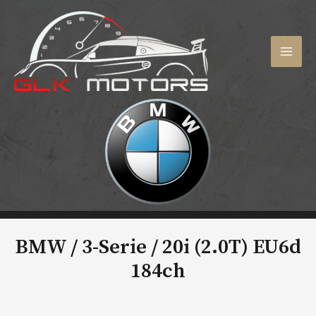
Aller
au
contenu
MAI
MEN
BMW / 3-Serie /
20i (2.0T) EU6d
184ch