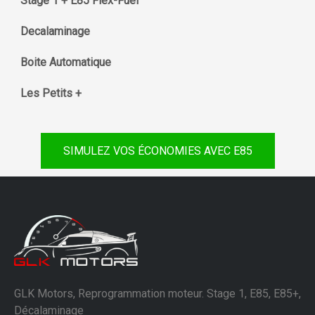
Stage 1 + E85 Flex-Fuel
Decalaminage
Boite Automatique
Les Petits +
SIMULEZ VOS ÉCONOMIES AVEC E85
GLK Motors, Reprogrammation moteur. Stage 1, E85, E85+,
Décalaminage