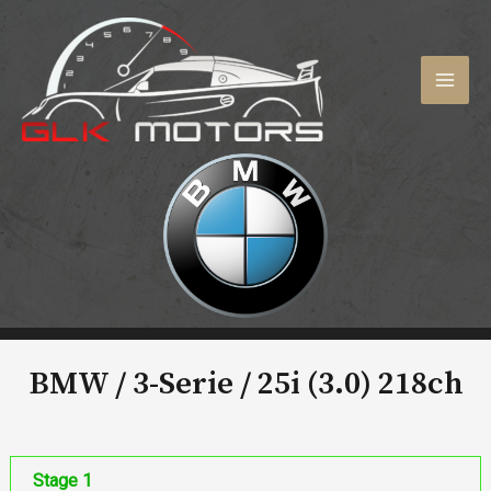
Aller
au
contenu
MAI
MEN
BMW / 3-Serie /
25i (3.0) 218ch
Stage 1