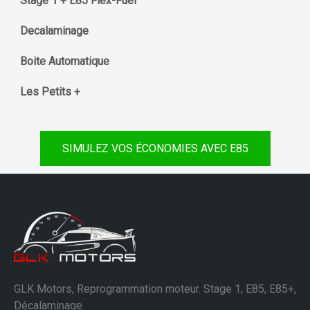
Stage 1 + E85 Flex-Fuel
Decalaminage
Boite Automatique
Les Petits +
SIMULEZ VOS ÉCONOMIES AVEC E85
GLK Motors, Reprogrammation moteur. Stage 1, E85, E85+,
Décalaminage