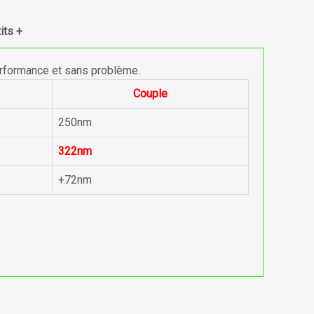
its +
erformance et sans problème.
Couple
250nm
322nm
+72nm