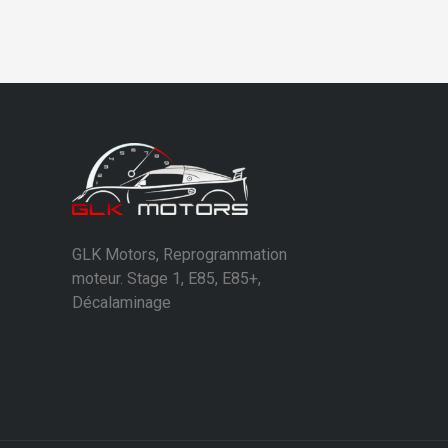
GLK Motors, Reprogrammation
moteur. Stage 1, E85, E85+,
Décalaminage