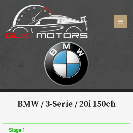
Aller
au
contenu
MAI
MEN
BMW / 3-Serie /
20i 150ch
Stage 1