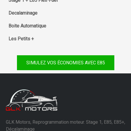
Stage 1 + E85 Flex-Fuel
Decalaminage
Boite Automatique
Les Petits +
SIMULEZ VOS ÉCONOMIES AVEC E85
GLK Motors, Reprogrammation moteur. Stage 1, E85, E85+,
Décalaminage