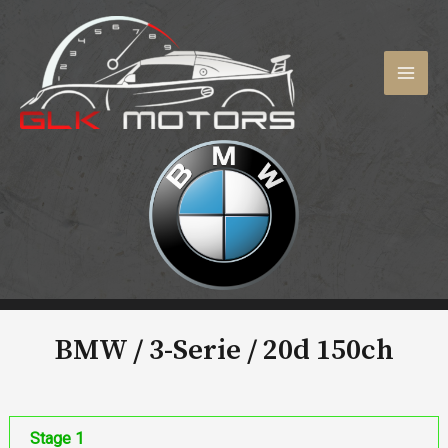
Aller
au
contenu
MAI
MEN
BMW / 3-Serie /
20d 150ch
Stage 1