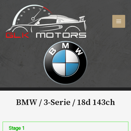
Aller
au
contenu
MAI
MEN
BMW / 3-Serie /
18d 143ch
Stage 1