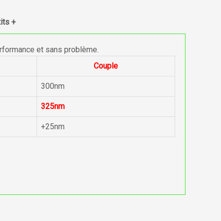
its +
erformance et sans problème.
Couple
300nm
325nm
+25nm