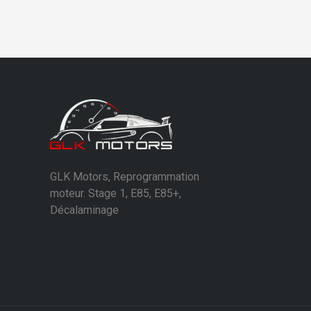
GLK Motors, Reprogrammation
moteur. Stage 1, E85, E85+,
Décalaminage