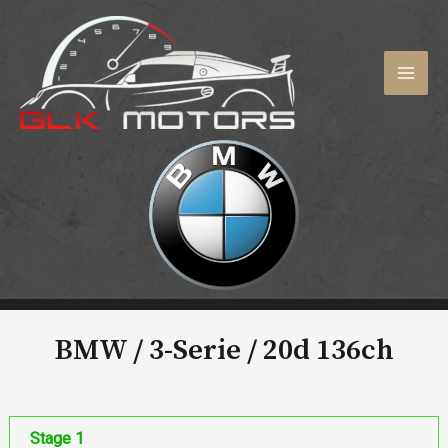
Aller
au
contenu
MAI
MEN
BMW / 3-Serie /
20d 136ch
Stage 1