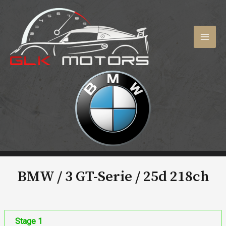
Aller
au
contenu
MAI
MEN
BMW / 3 GT-Serie /
25d 218ch
Stage 1