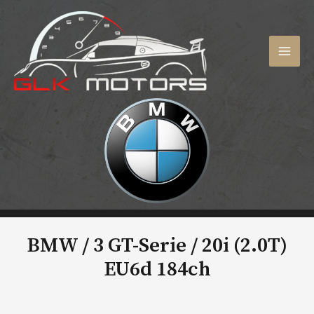
Aller
au
contenu
MAI
MEN
BMW / 3 GT-Serie /
20i (2.0T)
EU6d 184ch