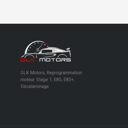
GLK Motors, Reprogrammation
moteur. Stage 1, E85, E85+,
Décalaminage