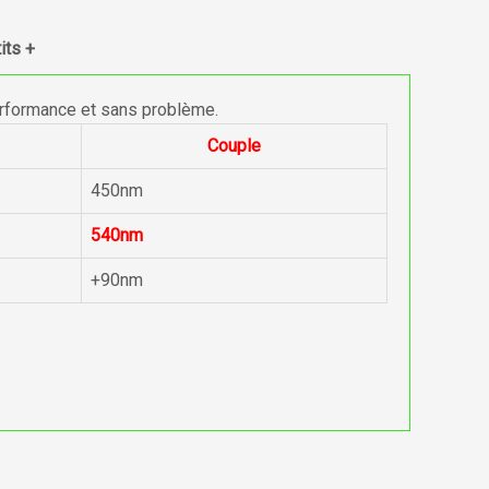
its +
erformance et sans problème.
Couple
450nm
540nm
+90nm