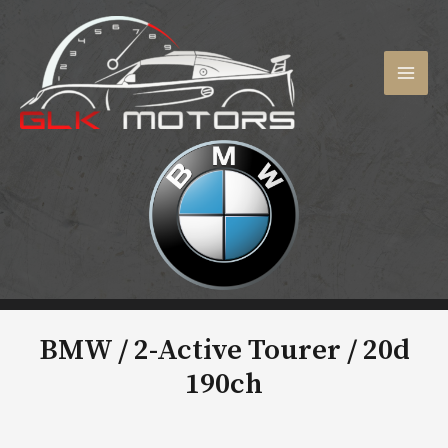
Aller
au
contenu
MAI
MEN
BMW / 2-Active Tourer /
20d
190ch