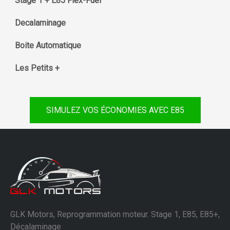
Stage 1 + E85 Flex-Fuel
Decalaminage
Boite Automatique
Les Petits +
SIMULEZ VOS ÉCONOMIES AVEC E85
GLK Motors, Reprogrammation moteur. Stage 1, E85, E85+,
Décalaminage