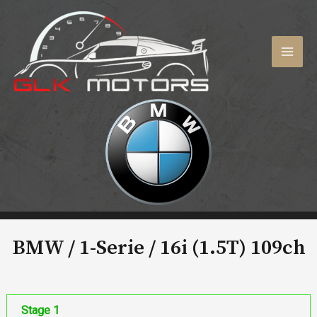
Aller
au
contenu
MAI
MEN
BMW / 1-Serie /
16i (1.5T) 109ch
Stage 1