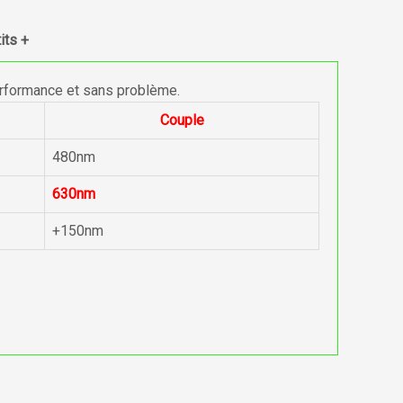
its +
erformance et sans problème.
Couple
480nm
630nm
+150nm