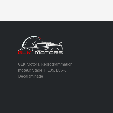
GLK Motors, Reprogrammation
moteur. Stage 1, E85, E85+,
Décalaminage