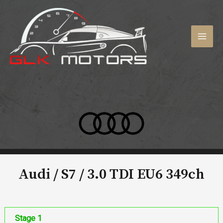
Aller
au
contenu
MAI
MEN
Audi / S7 /
3.0 TDI EU6 349ch
Stage 1