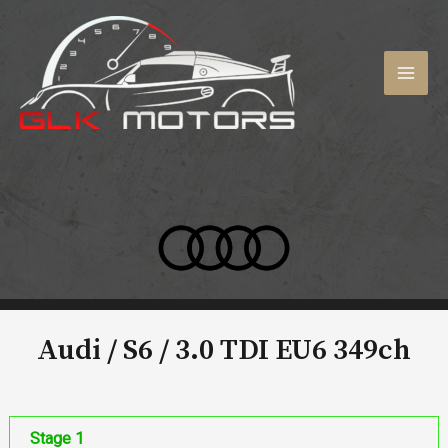
Aller
au
contenu
MAI
MEN
Audi / S6 /
3.0 TDI EU6 349ch
Stage 1