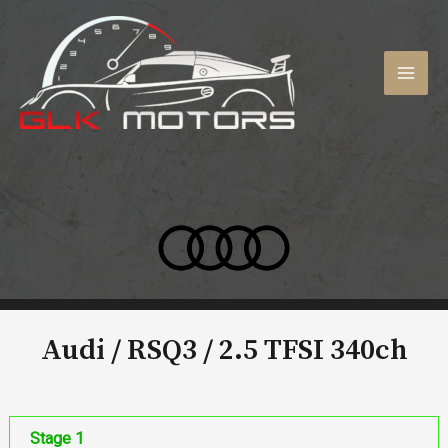
Aller
au
contenu
MAI
MEN
Audi / RSQ3 /
2.5 TFSI 340ch
Stage 1