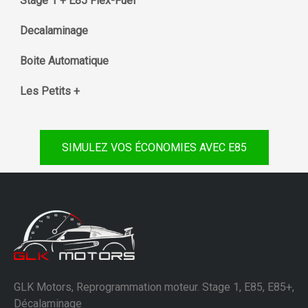
Stage 1 + E85 Flex-Fuel
Decalaminage
Boite Automatique
Les Petits +
SIMULEZ VOS ÉCONOMIES AVEC E85
GLK Motors, Reprogrammation moteur. Stage 1, E85, E85+,
Décalaminage