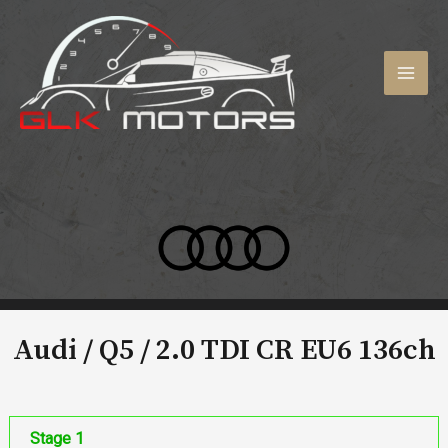
Aller
au
contenu
MAI
MEN
Audi / Q5 /
2.0 TDI CR EU6 136ch
Stage 1