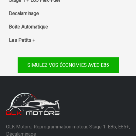
Stage 1 + E85 Flex-Fuel
Decalaminage
Boite Automatique
Les Petits +
SIMULEZ VOS ÉCONOMIES AVEC E85
GLK Motors, Reprogrammation moteur. Stage 1, E85, E85+,
Décalaminage