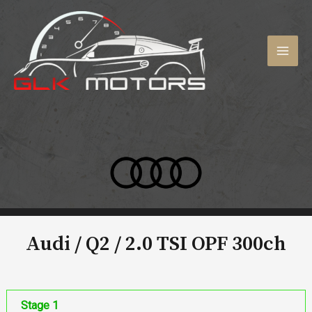
Aller
au
contenu
MAI
MEN
Audi / Q2 /
2.0 TSI OPF 300ch
Stage 1