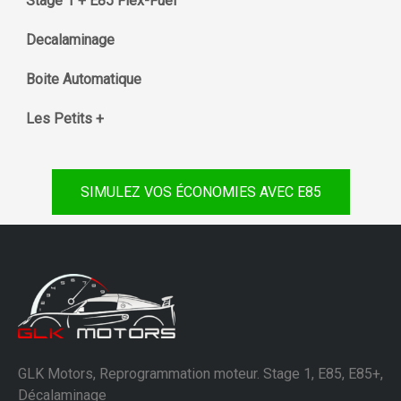
Stage 1 + E85 Flex-Fuel
Decalaminage
Boite Automatique
Les Petits +
SIMULEZ VOS ÉCONOMIES AVEC E85
GLK Motors, Reprogrammation moteur. Stage 1, E85, E85+,
Décalaminage