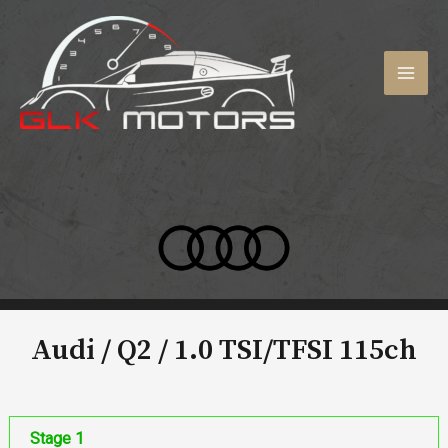
Aller
au
contenu
MAI
MEN
Audi / Q2 /
1.0 TSI/TFSI 115ch
Stage 1