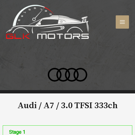
Aller
au
contenu
MAI
MEN
Audi / A7 /
3.0 TFSI 333ch
Stage 1