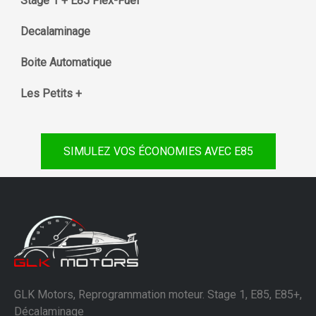
Stage 1 + E85 Flex-Fuel
Decalaminage
Boite Automatique
Les Petits +
SIMULEZ VOS ÉCONOMIES AVEC E85
GLK Motors, Reprogrammation moteur. Stage 1, E85, E85+,
Décalaminage