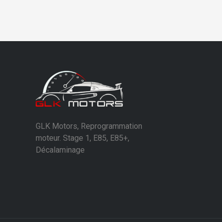
GLK Motors, Reprogrammation
moteur. Stage 1, E85, E85+,
Décalaminage