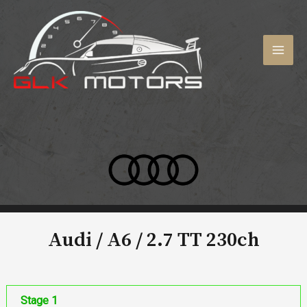
Aller
au
contenu
MAI
MEN
Audi / A6 /
2.7 TT 230ch
Stage 1