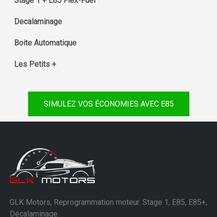
Stage 1 + E85 Flex-Fuel
Decalaminage
Boite Automatique
Les Petits +
SIMULEZ VOS ÉCONOMIES AVEC E85
GLK Motors, Reprogrammation moteur. Stage 1, E85, E85+,
Décalaminage