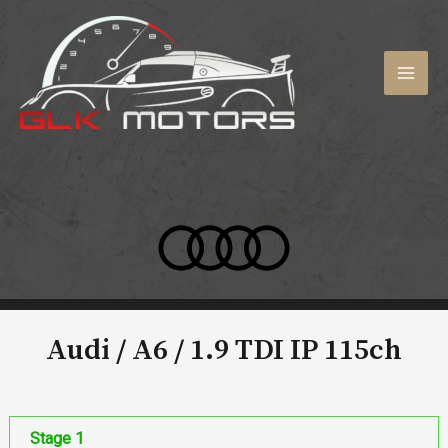
Aller
au
contenu
MAI
MEN
Audi / A6 /
1.9 TDI IP 115ch
Stage 1