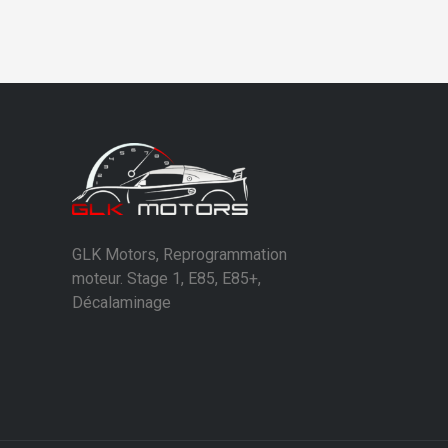
GLK Motors, Reprogrammation
moteur. Stage 1, E85, E85+,
Décalaminage