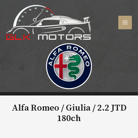
Aller
au
contenu
MAI
MEN
Alfa Romeo / Giulia /
2.2 JTD
180ch