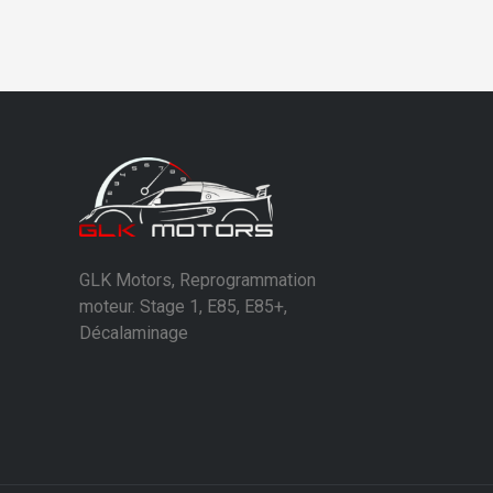
GLK Motors, Reprogrammation
moteur. Stage 1, E85, E85+,
Décalaminage